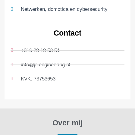
Netwerken, domotica en cybersecurity
Contact
+316 20 10 53 51
info@jr-engineering.nl
KVK: 73753653
Over mij