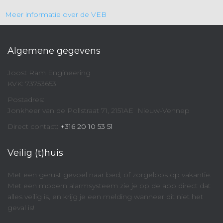
Meer informatie over de VEB
Algemene gegevens
Joost Ram Engineering
KVK: 73753653
Postadres:
Jonkheer van de Pollstraat 71, 2151AE Nieuw-Vennep
Direct contact:
+316 20 10 53 51
Veilig (t)huis
Met een gerust gevoel naar bed, of zorgeloos op vakantie.
Met een modern alarmsysteem zie je op de app direct dat
alles veilig is, en krijg je een melding wanneer dit niet het
geval is!