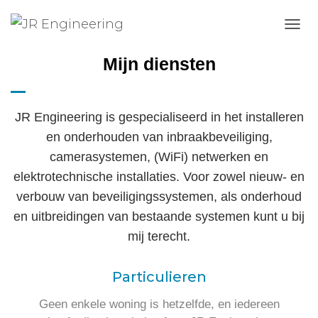
T
O
Mijn diensten
G
G
L
E
JR Engineering is gespecialiseerd in het installeren
N
A
en onderhouden van inbraakbeveiliging,
V
camerasystemen, (WiFi) netwerken en
I
G
elektrotechnische installaties. Voor zowel nieuw- en
A
verbouw van beveiligingssystemen, als onderhoud
T
I
en uitbreidingen van bestaande systemen kunt u bij
E
mij terecht.
Particulieren
Geen enkele woning is hetzelfde, en iedereen